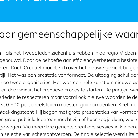
aar gemeenschappelijke waa
h – als het TweeSteden ziekenhuis hebben in de regio Midden
gebouwd. Door de behoefte aan efficiencyverbetering beslot
seren. Kneh Creatief mocht zich over het nieuwe gezicht buige
ijl. Het was een prestatie van formaat. De uitdaging schuilde 
an de twee organisaties. Het was een hele kunst om nieuwe 
en daar vanuit het creatieve proces te starten. De partijen w
 verleden te respecteren maar vooral ook nieuwe waarden te def
fst 6.500 personeelsleden moesten gaan omdenken. Kneh nam
ntdekkingstocht. Hij begon met grote presentaties van vormc
en groot publiek. Iedereen mocht zijn of haar zegje doen, voor
wogen. Via meerdere gerichte creatieve sessies in kleinere 
en selectie van schetsontwerpen. De finale selectie werd uitei