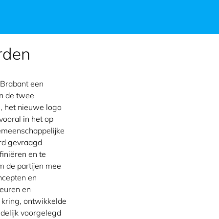
rden
-Brabant een
en de twee
n, het nieuwe logo
vooral in het op
gemeenschappelijke
erd gevraagd
iniëren en te
 de partijen mee
oncepten en
keuren en
kring, ontwikkelde
ndelijk voorgelegd