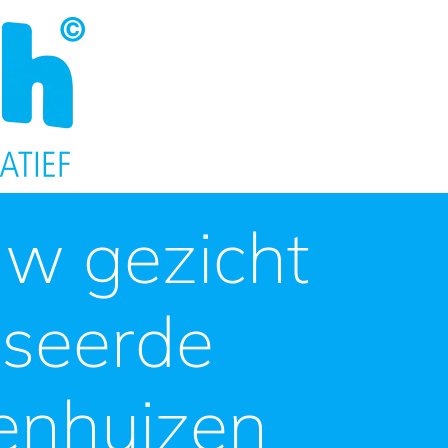
w gezicht
useerde
enhuizen