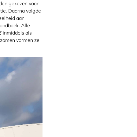
dden gekozen voor
tie. Daarna volgde
eelheid aan
handboek. Alle
Z
inmiddels als
 Tezamen vormen ze