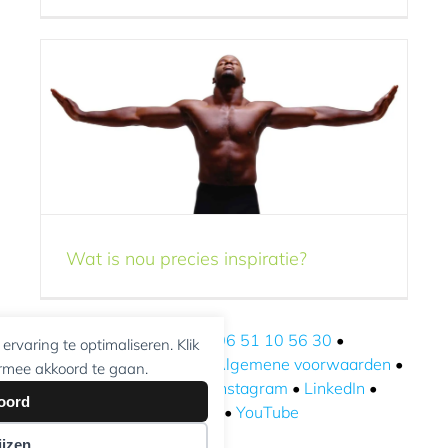
Knehlosofie
Wat is nou precies inspiratie?
info@kneh.nl
•
06 51 10 56 30
•
rvaring te optimaliseren. Klik
kneh.wetransfer.com
•
Algemene voorwaarden
•
rmee akkoord te gaan.
Privacyverklaring
•
Instagram
•
LinkedIn
•
oord
Facebook
•
YouTube
jzen