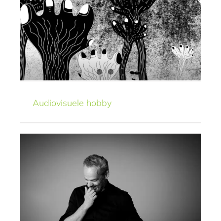
Kan jij dat allemaal?
De creatieve praktijk
Knehlosofie
Audiovisuele hobby