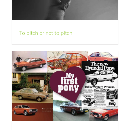
My first Pony
Knehlosofie
Mijmering
To pitch or not to pitch
Ra ra, wat betekent
deze picto?
De creatieve praktijk
Opmerkelijk