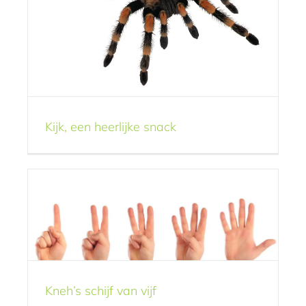
Kijk, een heerlijke snack
Kneh’s schijf van vijf
Nuttig
Wat is nou precies
inspiratie?
Kneh’s schijf van vijf