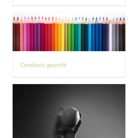
Sterk netwerk
Vacature
To pitch or not to pitch
De creatieve praktijk
Knehlosofie
Creativo’s gezocht