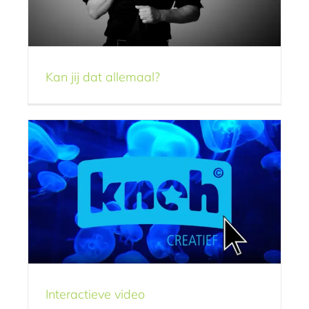
Interactieve video
Kan jij dat allemaal?
Videografie
Interactieve video
Creativo’s gezocht