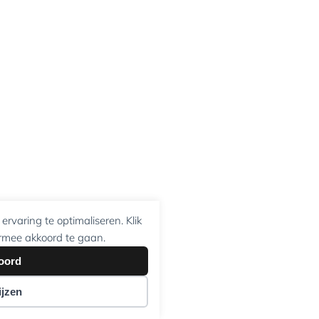
rvaring te optimaliseren. Klik
rmee akkoord te gaan.
oord
jzen