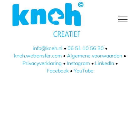
Ga
naar
inhoud
info@kneh.nl
•
06 51 10 56 30
•
kneh.wetransfer.com
•
Algemene voorwaarden
•
Privacyverklaring
•
Instagram
•
LinkedIn
•
Facebook
•
YouTube