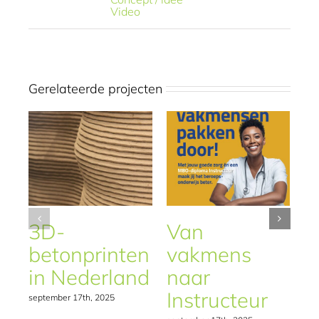
Video
Gerelateerde projecten
3D-
Van
W
betonprinten
vakmens
w
in Nederland
naar
s
Instructeur
september 17th, 2025
jan