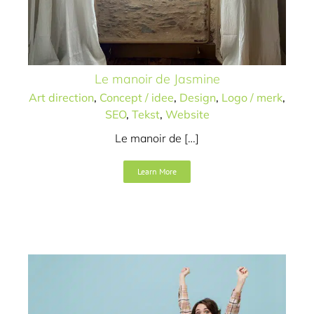
Le manoir de Jasmine
Art direction
,
Concept / idee
,
Design
,
Logo / merk
,
SEO
,
Tekst
,
Website
Le manoir de […]
Exallent
Introductiecampagne
Learn More
Art direction
Campagne
Concept / idee
Video