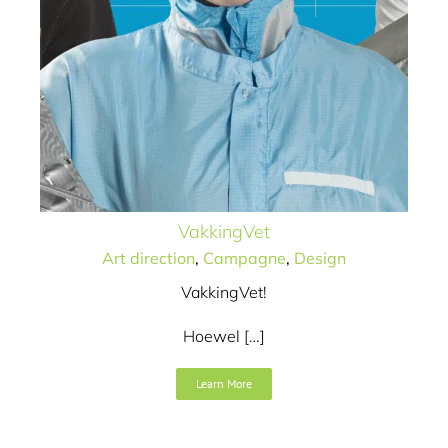
VakkingVet
Art direction
,
Campagne
,
Design
VakkingVet!
Hoewel […]
LIVIN’ Academy
Learn More
Art direction
Campagne
Concept / idee
Design
Logo /
merk
Naamgeving
Tekst
Video
Website