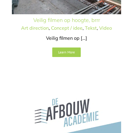
Veilig filmen op hoogte, brrr
Art direction
,
Concept / idee
,
Tekst
,
Video
Veilig filmen op […]
De Afbouwacademie,
Learn More
aangenaam!
Animatie
Art direction
Concept / idee
Design
Logo /
merk
Video