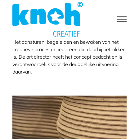
Ga
naar
inhoud
Het aansturen, begeleiden en bewaken van het
creatieve proces en iedereen die daarbij betrokken
3D-betonprinten in
is. De art director heeft het concept bedacht en is
Nederland
verantwoordelijk voor de deugdelijke uitvoering
daarvan.
Art direction
Design