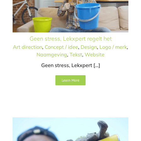
Geen stress, Lekxpert regelt het
Art direction
,
Concept / idee
,
Design
,
Logo / merk
,
Naamgeving
,
Tekst
,
Website
Geen stress, Lekxpert […]
KeetKuukskes
Learn More
Art direction
Concept / idee
Design
Logo / merk
Naamgeving