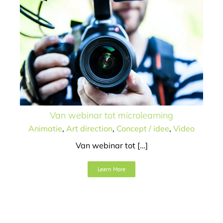
75 jaar
Van webinar tot microlearning
ziekenhuishistorie
Animatie
,
Art direction
,
Concept / idee
,
Video
Art direction
Design
Van webinar tot […]
Learn More