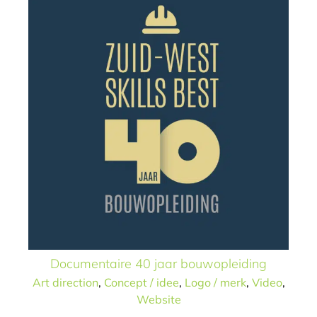
Documentaire 40 jaar bouwopleiding
Art direction
,
Concept / idee
,
Logo / merk
,
Video
,
Website
Le manoir de Jasmine