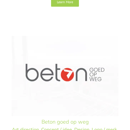
Learn More
Art direction
Concept / idee
Design
Logo / merk
Naamgeving
Beton goed op weg
Art direction
,
Concept / idee
,
Design
,
Logo / merk
,