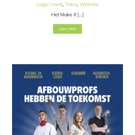
Naamgeving
SEO
Tekst
Video
Website
Logo / merk
,
Tekst
,
Website
Het Make It […]
Learn More