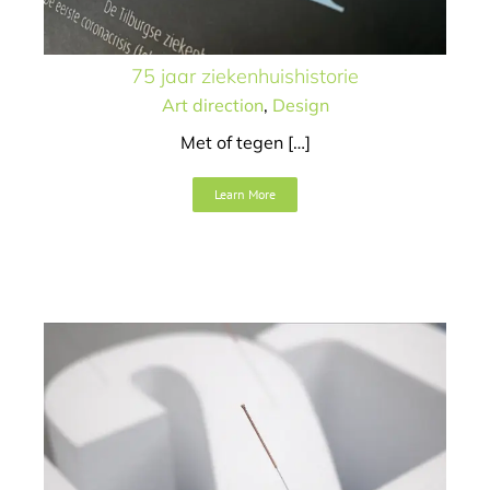
75 jaar ziekenhuishistorie
Art direction
,
Design
Met of tegen […]
Learn More
Het wordt beter!
Art direction
Campagne
Concept / idee
Video