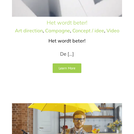
Het wordt beter!
Art direction
,
Campagne
,
Concept / idee
,
Video
Het wordt beter!
De […]
Geen stress, Lekxpert
Learn More
regelt het
Art direction
Concept / idee
Design
Logo / merk
Naamgeving
Tekst
Website