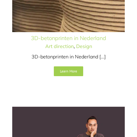
3D-betonprinten in Nederland
Art direction
,
Design
3D-betonprinten in Nederland […]
Learn More
Word blij, word schilder
Art direction
Campagne
Concept / idee
Video
Website