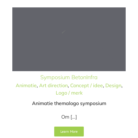
Symposium BetonInfra
Animatie
,
Art direction
,
Concept / idee
,
Design
,
Logo / merk
Animatie themalogo symposium
Om […]
Learn More