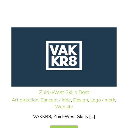
Zuid-West Skills Best
Art direction
Concept / idee
Design
Logo / merk
Website
Zuid-West Skills Best
Art direction
,
Concept / idee
,
Design
,
Logo / merk
,
Website
VAKKR8, Zuid-West Skills […]
Beton goed op weg