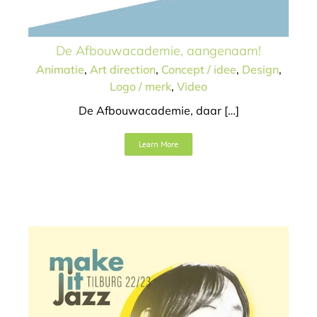
Make It Jazz
De Afbouwacademie, aangenaam!
Art direction
Campagne
Concept / idee
Design
Logo /
Animatie
,
Art direction
,
Concept / idee
,
Design
,
merk
Tekst
Website
Logo / merk
,
Video
De Afbouwacademie, daar […]
Learn More