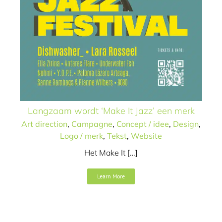
Langzaam wordt ‘Make It Jazz’ een merk
Art direction
,
Campagne
,
Concept / idee
,
Design
,
Logo / merk
,
Tekst
,
Website
Het Make It […]
Learn More
Symposium BetonInfra
Animatie
Art direction
Concept / idee
Design
Logo /
merk