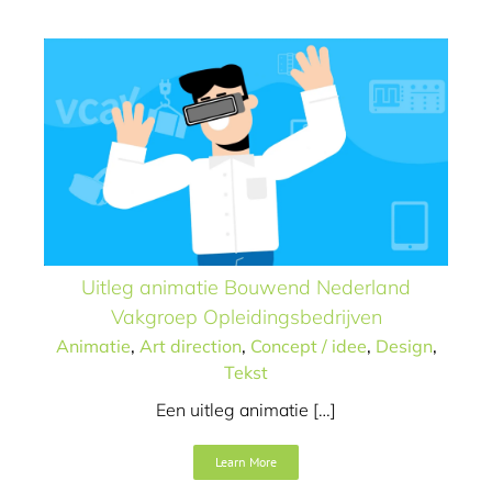
Animatie
Art direction
Concept / idee
Design
Tekst
Uitleg animatie Bouwend Nederland
Vakgroep Opleidingsbedrijven
Animatie
,
Art direction
,
Concept / idee
,
Design
,
Tekst
Een uitleg animatie […]
Identity Journey
Learn More
Art direction
Concept / idee
Design
Logo / merk