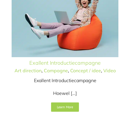
Exallent Introductiecampagne
Art direction
,
Campagne
,
Concept / idee
,
Video
Exallent Introductiecampagne
Hoewel […]
Luister!
Learn More
Art direction
Campagne
Concept / idee
Tekst