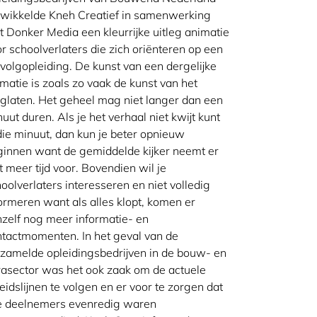
twikkelde Kneh Creatief in samenwerking
 Donker Media een kleurrijke uitleg animatie
r schoolverlaters die zich oriënteren op een
volgopleiding. De kunst van een dergelijke
matie is zoals zo vaak de kunst van het
laten. Het geheel mag niet langer dan een
uut duren. Als je het verhaal niet kwijt kunt
die minuut, dan kun je beter opnieuw
innen want de gemiddelde kijker neemt er
t meer tijd voor. Bovendien wil je
oolverlaters interesseren en niet volledig
ormeren want als alles klopt, komen er
zelf nog meer informatie- en
tactmomenten. In het geval van de
zamelde opleidingsbedrijven in de bouw- en
rasector was het ook zaak om de actuele
eidslijnen te volgen en er voor te zorgen dat
le deelnemers evenredig waren