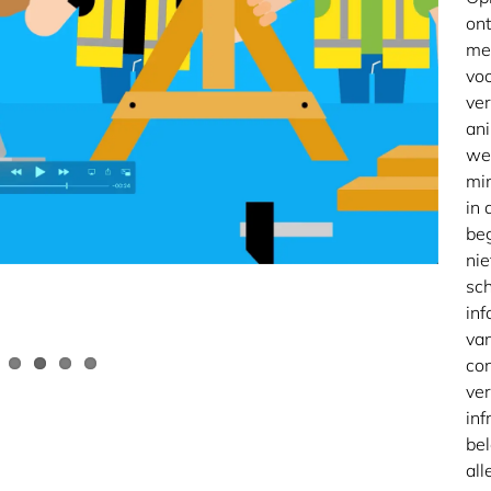
on
met
voo
ver
ani
weg
min
in 
beg
nie
sch
inf
van
con
ver
inf
bel
al