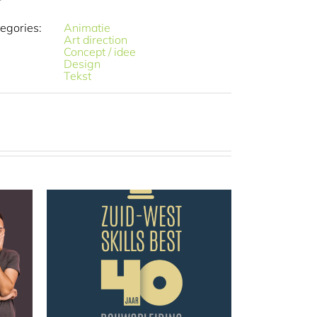
egories:
Animatie
Art direction
Concept / idee
Design
Tekst