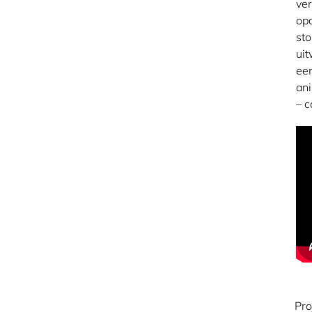
ve
opd
sto
uit
een
ani
– 
Pro