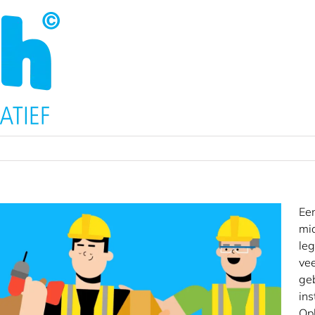
Een
mid
leg
vee
geb
ins
Op