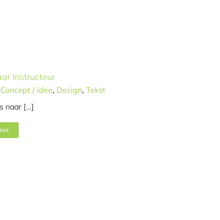
r Instructeur
,
Concept / idee
,
Design
,
Tekst
 naar […]
More