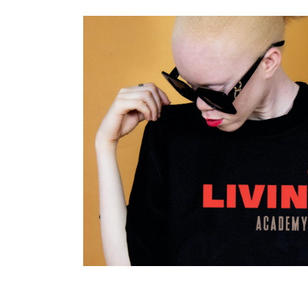
Langzaam wordt ‘
Jazz’ een m
Art direction
Campagne
Concept / idee
Design
Lo