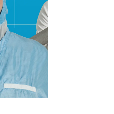
emy
/ merk
Naamgeving
Tekst