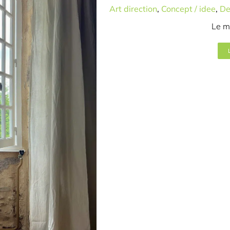
Art direction
,
Concept / idee
,
De
Le m
resultaat