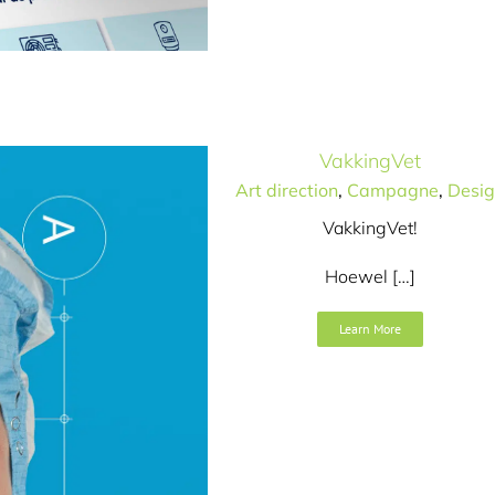
VakkingVet
Art direction
,
Campagne
,
Desi
VakkingVet!
Hoewel […]
Learn More