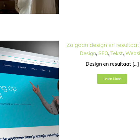
e
Zo gaan design en resultaa
Design
,
SEO
,
Tekst
,
Websi
Design en resultaat […]
t
Learn More
ign