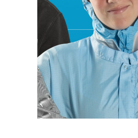
LIVIN’ Acad
Art direction
Campagne
Concept / idee
Design
Logo 
Video
Website