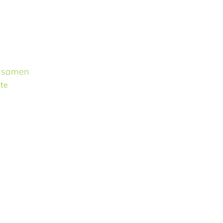
t samen
te