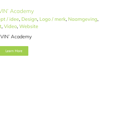
VIN’ Academy
pt / idee
,
Design
,
Logo / merk
,
Naamgeving
,
t
,
Video
,
Website
IVIN’ Academy
Learn More