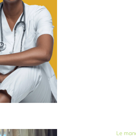
asmine
SEO
Tekst
Website
Le mano