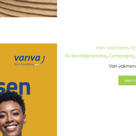
Van vakmens naa
AI-beeldgeneratie
,
Campagne
Van vakmens
Learn 