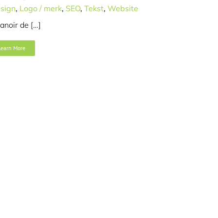
sign
,
Logo / merk
,
SEO
,
Tekst
,
Website
anoir de […]
Learn More