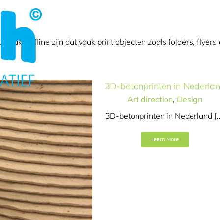
d
ak. Offline zijn dat vaak print objecten zoals folders, flyers 
3D-betonprinten in Nederla
Art direction
,
Design
3D-betonprinten in Nederland [
nstructeur
Learn More
ee
Design
Tekst