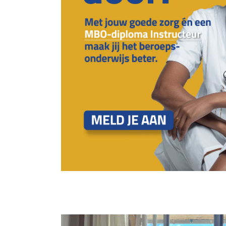
Le manoir de J
Art direction
Concept / idee
Design
Logo / merk