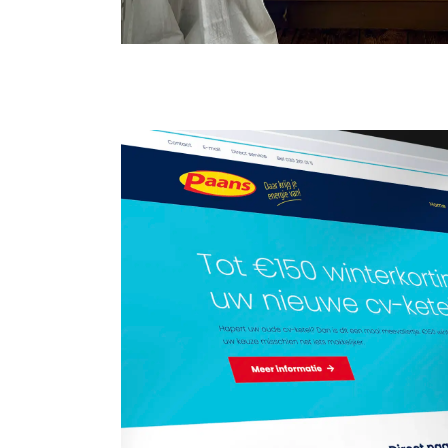
Design
SEO
Tekst
Websit
VakkingVe
Art direction
Campagne
Des