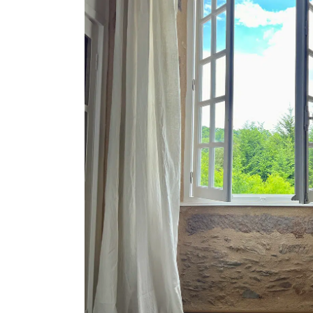
Zo gaan design en 
samen