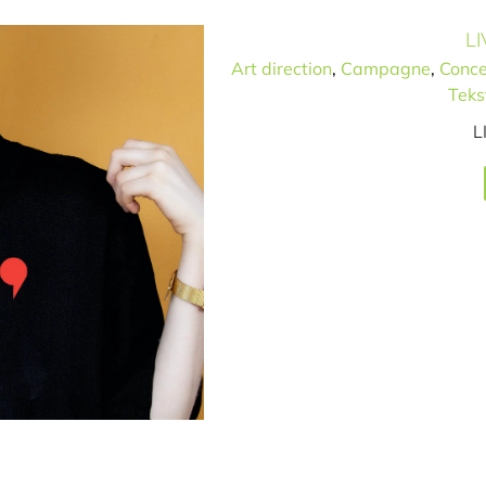
LI
Art direction
,
Campagne
,
Conce
Teks
Make It
L
erk
go / merk
Tekst
Website