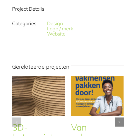
Project Details
Categories:
Design
Logo / merk
Website
Gerelateerde projecten
3D-
Van
W