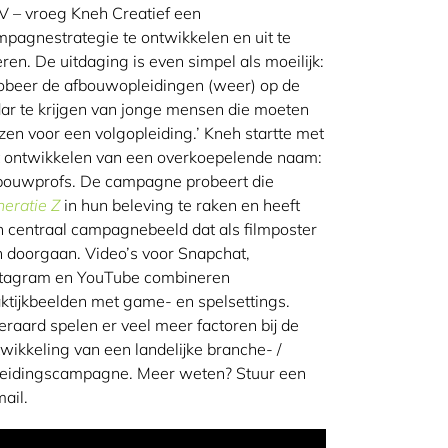
 – vroeg Kneh Creatief een
pagnestrategie te ontwikkelen en uit te
ren. De uitdaging is even simpel als moeilijk:
obeer de afbouwopleidingen (weer) op de
ar te krijgen van jonge mensen die moeten
zen voor een volgopleiding.’ Kneh startte met
t ontwikkelen van een overkoepelende naam:
bouwprofs. De campagne probeert die
eratie Z
in hun beleving te raken en heeft
 centraal campagnebeeld dat als filmposter
 doorgaan. Video’s voor Snapchat,
stagram en YouTube combineren
ktijkbeelden met game- en spelsettings.
eraard spelen er veel meer factoren bij de
wikkeling van een landelijke branche- /
leidingscampagne. Meer weten? Stuur een
ail.