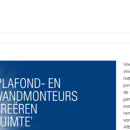
Voo
vlo
na
jo
de
jam
ove
ren
van
Af