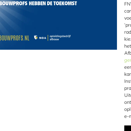
FNV
cam
voe
‘pr
rad
kie
he
Af
gen
een
kan
In
pra
Uit
ont
op
e-m