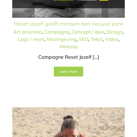
Reset Jezelf geeft mensen een nieuwe kans
Art direction
,
Campagne
,
Concept / idee
,
Design
,
Logo / merk
,
Naamgeving
,
SEO
,
Tekst
,
Video
,
Website
Campagne Reset Jezelf […]
Introductie yogastudio
Learn More
Art direction
Campagne
Concept / idee
Design
Logo /
merk
SEO
Tekst
Website