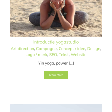
Introductie yogastudio
Facebook campagne
Art direction
,
Campagne
,
Concept / idee
,
Design
,
Logo / merk
,
SEO
,
Tekst
,
Website
Porta-Bote scoort hoge
ogen
Yin yoga, power […]
Art direction
Campagne
Concept / idee
Design
SEO
Learn More
Tekst
Website