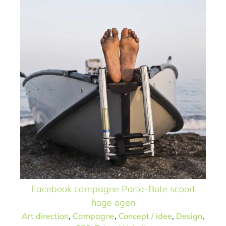
Facebook campagne Porta-Bote scoort
hoge ogen
Art direction
,
Campagne
,
Concept / idee
,
Design
,