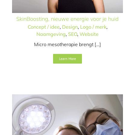
SkinBoosting, nieuwe energie voor je huid
Concept / idee
,
Design
,
Logo / merk
,
Naamgeving
,
SEO
,
Website
Micro mesotherapie brengt […]
MediLease
Learn More
Art direction
Concept / idee
Design
Logo / merk
SEO
Tekst
Video
Website