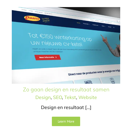
Zo gaan design en resultaat samen
Design
,
SEO
,
Tekst
,
Website
Design en resultaat […]
Instituut Broers website
Learn More
Design
SEO
Tekst
Website