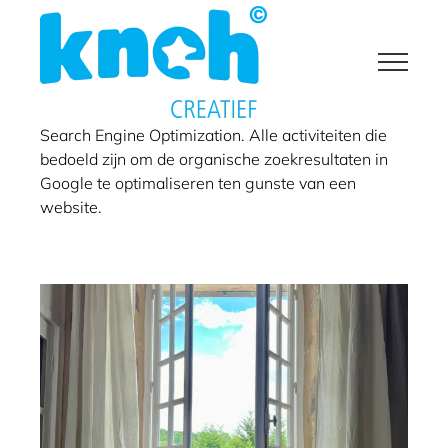
Ga
naar
inhoud
Le manoir de Jasmine
Art direction
Concept / idee
Design
Logo / merk
SEO
Search Engine Optimization. Alle activiteiten die
Tekst
Website
bedoeld zijn om de organische zoekresultaten in
Google te optimaliseren ten gunste van een
website.