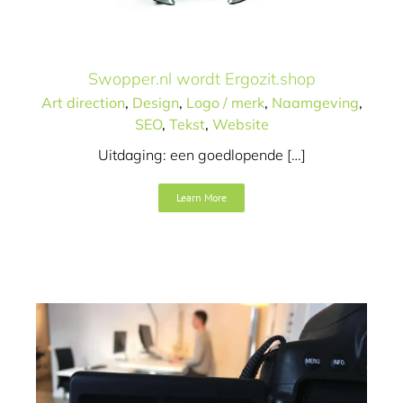
Swopper.nl wordt Ergozit.shop
Art direction
,
Design
,
Logo / merk
,
Naamgeving
,
SEO
,
Tekst
,
Website
Uitdaging: een goedlopende […]
ErgoZit gaat voor online
versterking
Learn More
Art direction
Concept / idee
SEO
Tekst
Video
Website