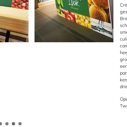
Cre
ges
Bra
sch
sma
cul
cam
hee
gro
een
pan
ken
dri
Opd
Tw