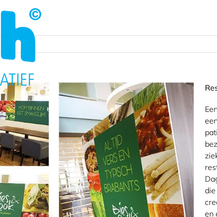
Re
Een
een
pat
bez
zie
res
Dag
die
cre
en 