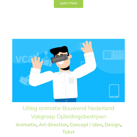
Learn More
Bouwend Nederland
Vakgroep
Opleidingsbedrijven
Animatie
Art direction
Concept / idee
Design
Tekst
Uitleg animatie Bouwend Nederland
Vakgroep Opleidingsbedrijven
Animatie
,
Art direction
,
Concept / idee
,
Design
,
Tekst