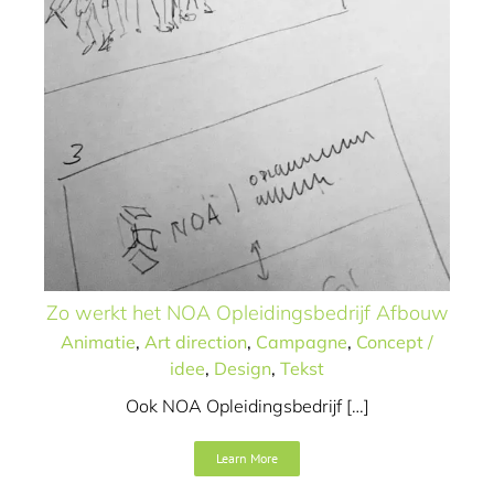
Zo werkt het NOA Opleidingsbedrijf Afbouw
Animatie
,
Art direction
,
Campagne
,
Concept /
idee
,
Design
,
Tekst
Ook NOA Opleidingsbedrijf […]
Van webinar tot
Learn More
microlearning