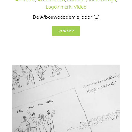
Afbouw
Logo / merk
,
Video
Animatie
Art direction
Campagne
Concept / idee
De Afbouwacademie, daar […]
Design
Tekst
Learn More