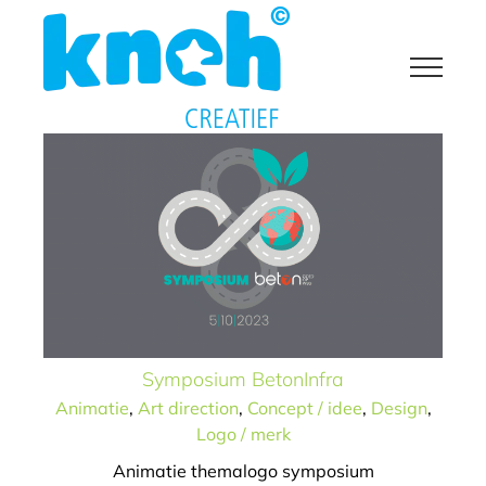
Ga
Symposium BetonInfra
naar
Animatie
Art direction
Concept / idee
Design
Logo /
inhoud
merk
Symposium BetonInfra
Animatie
,
Art direction
,
Concept / idee
,
Design
,
Logo / merk
Animatie themalogo symposium