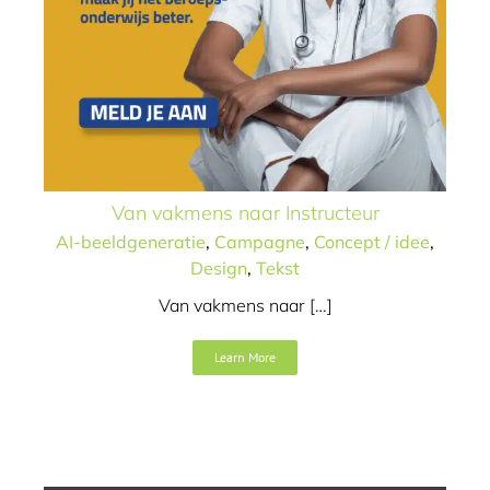
Van vakmens naar Instructeur
AI-beeldgeneratie
,
Campagne
,
Concept / idee
,
Design
,
Tekst
Van vakmens naar […]
Learn More
Word blij, word schilder
Art direction
Campagne
Concept / idee
Video
Website