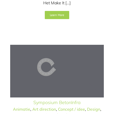
Het Make It […]
Learn More
Symposium BetonInfra
Animatie
Art direction
Concept / idee
Design
Logo /
merk
Symposium BetonInfra
Animatie
,
Art direction
,
Concept / idee
,
Design
,