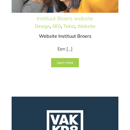
Instituut Broers website
Design
,
SEO
,
Tekst
,
Website
Website Instituut Broers
Een […]
Learn More
Zuid-West Skills Best
Art direction
Concept / idee
Design
Logo / merk
Website