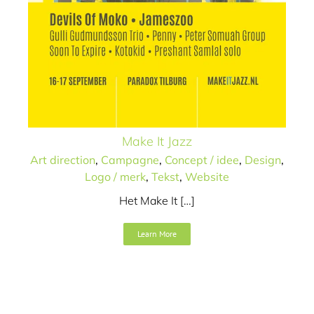
Afbouwprofs
Make It Jazz
Art direction
Campagne
Concept / idee
Design
Art direction
,
Campagne
,
Concept / idee
,
Design
,
Naamgeving
SEO
Tekst
Video
Website
Logo / merk
,
Tekst
,
Website
Het Make It […]
Learn More