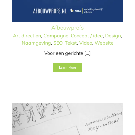
Zo werkt het NOA
Afbouwprofs
Opleidingsbedrijf
Art direction
,
Campagne
,
Concept / idee
,
Design
,
Afbouw
Naamgeving
,
SEO
,
Tekst
,
Video
,
Website
Animatie
Art direction
Campagne
Concept / idee
Voor een gerichte […]
Design
Tekst
Learn More