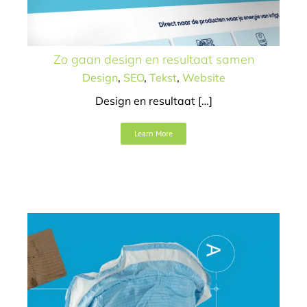
VakkingVet
Zo gaan design en resultaat samen
Art direction
Campagne
Design
Design
,
SEO
,
Tekst
,
Website
Design en resultaat […]
Learn More