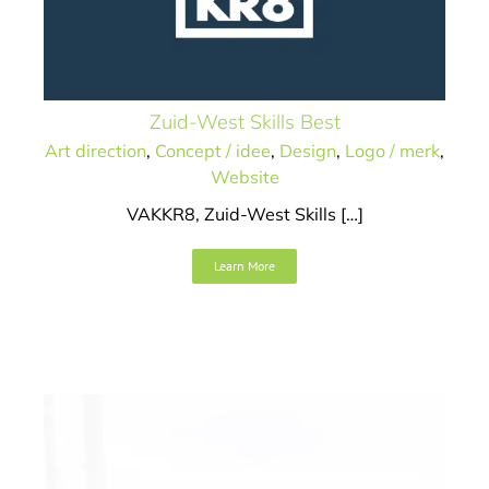
Zuid-West Skills Best
Art direction
,
Concept / idee
,
Design
,
Logo / merk
,
Website
VAKKR8, Zuid-West Skills […]
Beton goed op weg
Learn More
Art direction
Concept / idee
Design
Logo / merk
Naamgeving