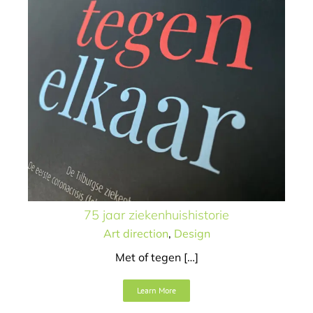
75 jaar ziekenhuishistorie
Art direction
,
Design
Met of tegen […]
Learn More
Het wordt beter!