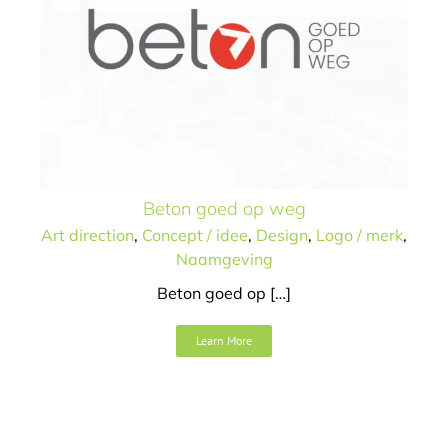
Beton goed op weg
Art direction
,
Concept / idee
,
Design
,
Logo / merk
,
Naamgeving
Beton goed op […]
Veilig filmen op hoogte,
brrr
Learn More
Art direction
Concept / idee
Tekst
Video