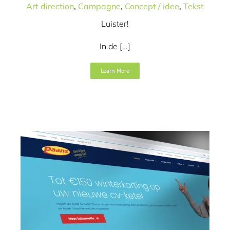
Art direction
,
Campagne
,
Concept / idee
,
Tekst
Luister!
In de […]
Zo gaan design en
Learn More
resultaat samen
Design
SEO
Tekst
Website