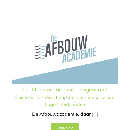
Animatie
Art direction
Concept / idee
Design
Logo /
merk
Video
Make It Jazz
De Afbouwacademie, aangenaam!
Art direction
Campagne
Concept / idee
Design
Logo /
Animatie
,
Art direction
,
Concept / idee
,
Design
,
merk
Tekst
Website
Logo / merk
,
Video
De Afbouwacademie, daar […]
Learn More